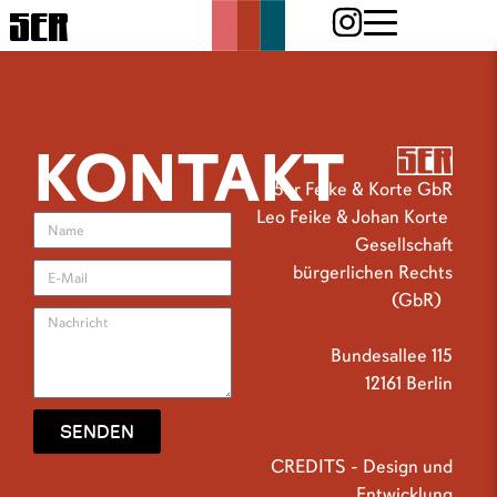
5ER
KONTAKT
5er Feike & Korte GbR
Leo Feike & Johan Korte
Gesellschaft
bürgerlichen Rechts
(GbR)
Bundesallee 115
12161 Berlin
SENDEN
CREDITS - Design und
Entwicklung