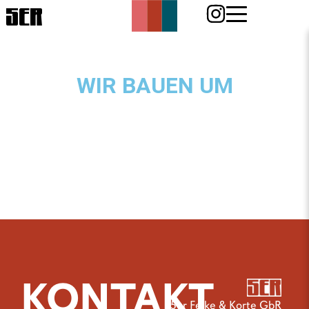
5ER
WIR BAUEN UM
KONTAKT
5er Feike & Korte GbR